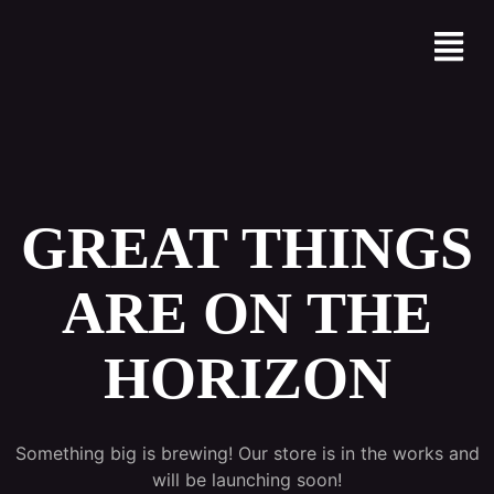
GREAT THINGS
ARE ON THE
HORIZON
Something big is brewing! Our store is in the works and
will be launching soon!