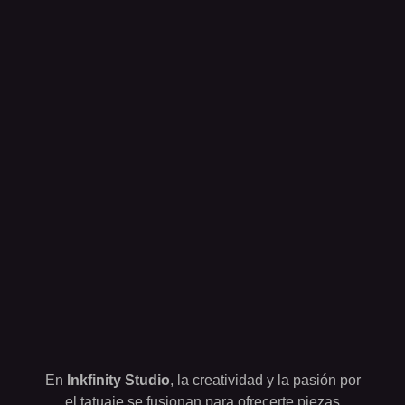
En
Inkfinity Studio
, la creatividad y la pasión por
el tatuaje se fusionan para ofrecerte piezas